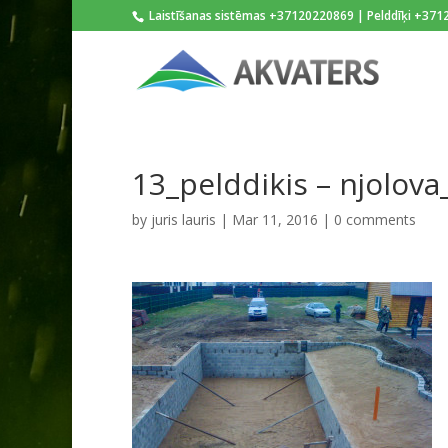
Laistīšanas sistēmas +37120220869 | Pelddīķi +37
13_pelddikis – njolo
by
juris lauris
|
Mar 11, 2016
|
0 comments