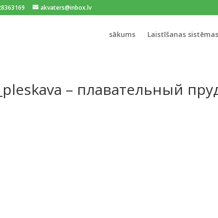
128363169
akvaters@inbox.lv
sākums
Laistīšanas sistēma
va_pleskava – плавательный пру