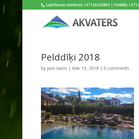
Laistīšanas sistēmas +37120220869 | Pelddīķi +37
Pelddīķi 2018
by
juris lauris
|
Mar 19, 2018
|
0 comments