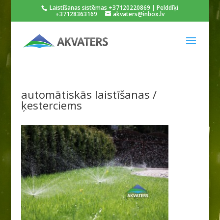
Laistīšanas sistēmas +37120220869 | Pelddīķi
+37128363169
akvaters@inbox.lv
automātiskās laistīšanas /
ķesterciems