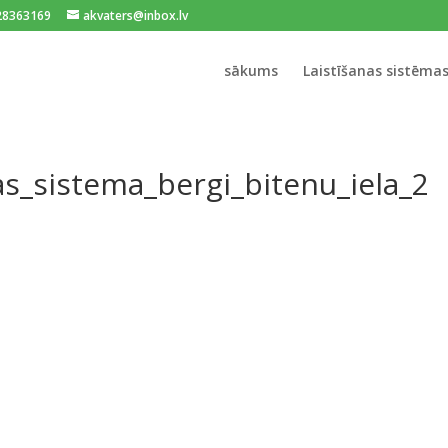
128363169
akvaters@inbox.lv
sākums
Laistīšanas sistēma
as_sistema_bergi_bitenu_iela_2