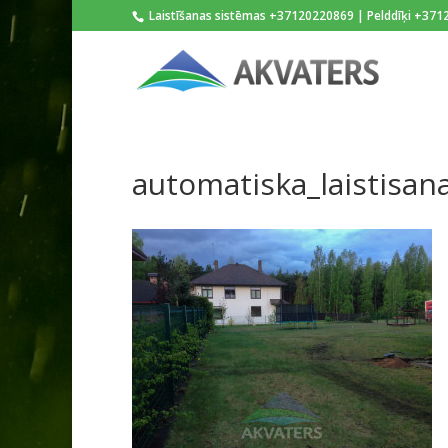
Laistīšanas sistēmas +37120220869 | Pelddīķi +37
automatiska_laistisan