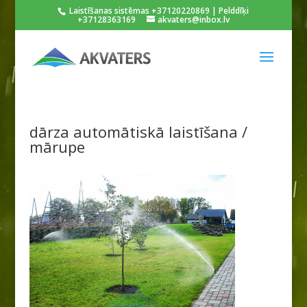
Laistīšanas sistēmas +37120220869 | Pelddīķi
+37128363169
akvaters@inbox.lv
dārza automātiskā laistīšana /
mārupe