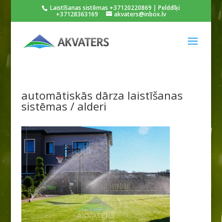
Laistīšanas sistēmas +37120220869 | Pelddīķi
+37128363169
akvaters@inbox.lv
automātiskās dārza laistīšanas
sistēmas / alderi