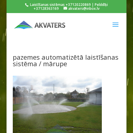
Laistīšanas sistēmas +37120220869 | Pelddīķi
+37128363169
akvaters@inbox.lv
pazemes automatizētā laistīšanas
sistēma / mārupe