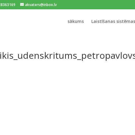
128363169
akvaters@inbox.lv
sākums
Laistīšanas sistēma
dikis_udenskritums_petropavlov