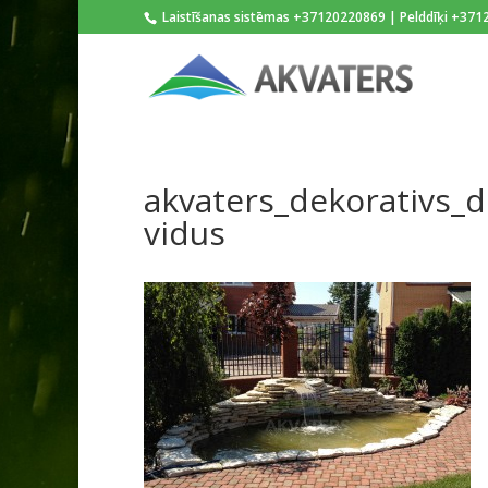
Laistīšanas sistēmas +37120220869 | Pelddīķi +37
akvaters_dekorativs_
vidus