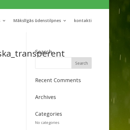
s
Mākslīgās ūdenstilpnes
kontakti
ska_transperent
Search
Recent Comments
Archives
Categories
No categories