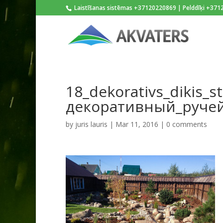
Laistīšanas sistēmas +37120220869 | Pelddīķi +37
18_dekorativs_dikis_st
декоративный_руче
by
juris lauris
|
Mar 11, 2016
|
0 comments