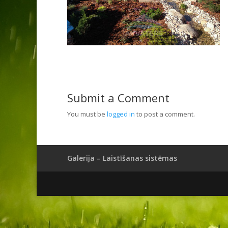
Submit a Comment
You must be
logged in
to post a comment.
Galerija – Laistīšanas sistēmas