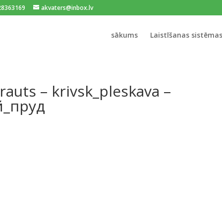
128363169
akvaters@inbox.lv
sākums
Laistīšanas sistēma
rauts – krivsk_pleskava –
й_пруд