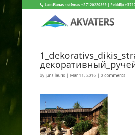
Laistīšanas sistēmas +37120220869 | Pelddīķi +37
1_dekorativs_dikis_str
декоративный_руче
by
juris lauris
|
Mar 11, 2016
|
0 comments