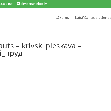
128363169
akvaters@inbox.lv
sākums
Laistīšanas sistēma
auts – krivsk_pleskava –
й_пруд