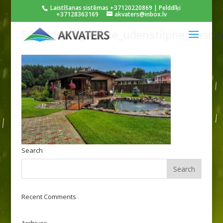
Laistīšanas sistēmas +37120220869 | Pelddīķi
+37128363169
akvaters@inbox.lv
56pelddikis_babite_udenstilpne_basein
Search
Recent Comments