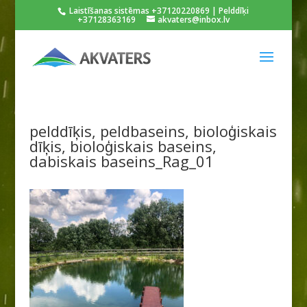
Laistīšanas sistēmas +37120220869 | Pelddīķi
+37128363169
akvaters@inbox.lv
pelddīķis, peldbaseins, bioloģiskais
dīķis, bioloģiskais baseins,
dabiskais baseins_Rag_01